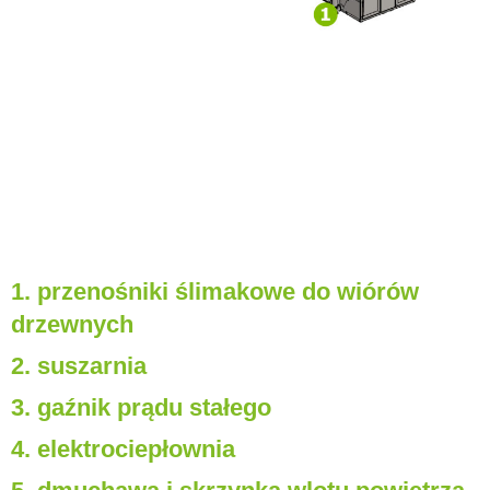
1. przenośniki ślimakowe do wiórów
drzewnych
2. suszarnia
3. gaźnik prądu stałego
4. elektrociepłownia