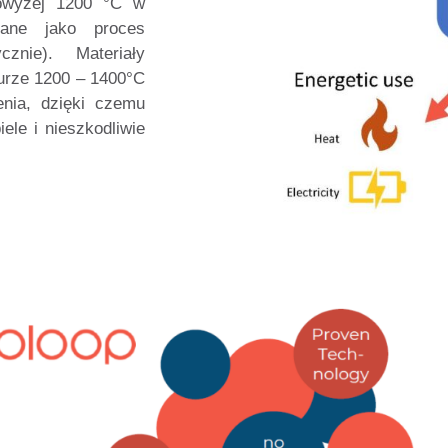
powyżej 1200 °C w
ślane jako proces
cznie). Materiały
urze 1200 – 1400°C
nia, dzięki czemu
ele i nieszkodliwie