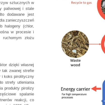
orzyw sztucznych w
 paliwowej i stale
dto dodawane jest
 dla zanieczyszczeń
b halogeny (chlor,
nośna w procesie i
w ruchomym złożu
tor dzięki własnej
 tak zwanej strefie
 i koks pirolityczny
o strefy utleniania
a produkty pirolizy
zęściowe spalanie
tnerów reakcji, co