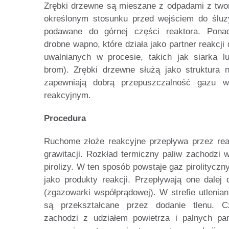
Zrębki drzewne są mieszane z odpadami z tw
określonym stosunku przed wejściem do śluzy
podawane do górnej części reaktora. Pona
drobne wapno, które działa jako partner reakcji
uwalnianych w procesie, takich jak siarka lu
brom). Zrębki drzewne służą jako struktura 
zapewniają dobrą przepuszczalność gazu 
reakcyjnym.
Procedura
Ruchome złoże reakcyjne przepływa przez reak
grawitacji. Rozkład termiczny paliw zachodzi w
pirolizy. W ten sposób powstaje gaz pirolityczny
jako produkty reakcji. Przepływają one dalej d
(zgazowarki współprądowej). W strefie utleniani
są przekształcane przez dodanie tlenu. C
zachodzi z udziałem powietrza i palnych par