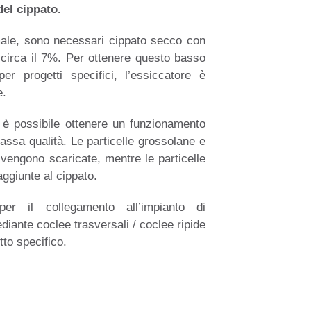
el cippato.
imale, sono necessari cippato secco con
 circa il 7%.
Per ottenere questo basso
er progetti specifici, l’essiccatore è
e.
, è possibile ottenere un funzionamento
bassa qualità. Le particelle grossolane e
vengono scaricate, mentre le particelle
ggiunte al cippato.
er il collegamento all’impianto di
iante coclee trasversali / coclee ripide
tto specifico.