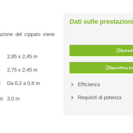
Dati sulle prestazion
azione del cippato viene
Scheda
2,95 x 2,45 m
Specifica tr
2,75 x 2,45 m
i
Da 0,2 a 0,6 m
Efficienza
Requisiti di potenza
ti
3,0 m