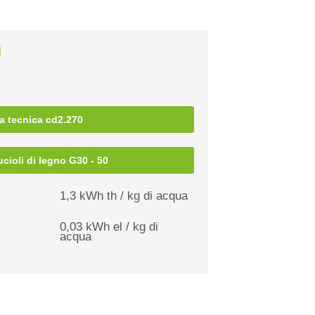
i
 tecnica cd2.270
ucioli di legno G30 - 50
1,3 kWh th / kg di acqua
0,03 kWh el / kg di
acqua