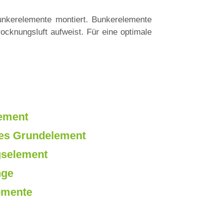
unkerelemente montiert. Bunkerelemente
ocknungsluft aufweist. Für eine optimale
lement
hes Grundelement
gselement
nge
emente