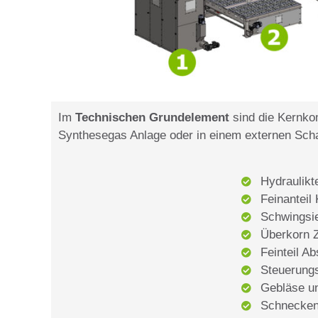
Im
Technischen Grundelement
sind die Kernko
Synthesegas Anlage oder in einem externen Scha
Hydraulikt
Feinanteil
Schwingsie
Überkorn Z
Feinteil A
Steuerung
Gebläse un
Schnecken 