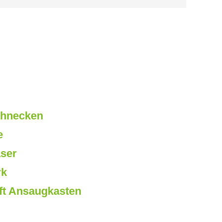
chnecken
e
aser
rk
ft Ansaugkasten