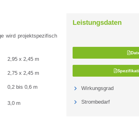
Leistungsdaten
e wird projektspezifisch
Dat
2,95 x 2,45 m
Spezifika
2,75 x 2,45 m
0,2 bis 0,6 m
Wirkungsgrad
Strombedarf
3,0 m