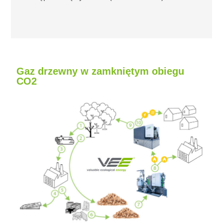
Gaz drzewny w zamkniętym obiegu
CO2