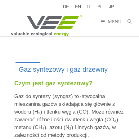
DE
EN
IT
PL
JP
MENU
Gaz syntezowy i gaz drzewny
Czym jest gaz syntezowy?
Gaz do syntezy
(syngaz) to łatwopalna
mieszanina gazów składająca się głównie z
wodoru (H₂) i tlenku węgla (CO). Może również
zawierać różne ilości dwutlenku węgla (CO₂),
metanu (CH₄), azotu (N₂) i innych gazów, w
zależności od metody produkcji.