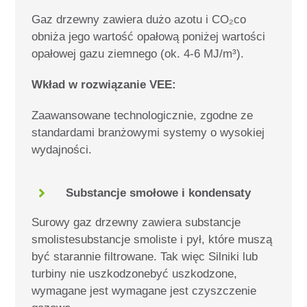
Gaz drzewny zawiera dużo azotu i CO
₂
co
obniża jego wartość opałową poniżej wartości
opałowej gazu ziemnego (ok. 4-6 MJ/m³).
Wkład w rozwiązanie VEE:
Zaawansowane technologicznie, zgodne ze
standardami branżowymi systemy o wysokiej
wydajności.
Substancje smołowe i kondensaty
Surowy gaz drzewny zawiera substancje
smoliste
substancje smoliste
i pył,
które muszą
być starannie filtrowane. Tak więc
Silniki lub
turbiny
nie
uszkodzone
być uszkodzone,
wymagane jest
wymagane jest czyszczenie