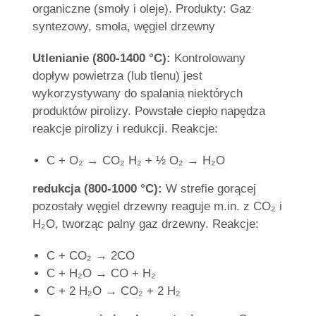
organiczne (smoły i oleje). Produkty: Gaz
syntezowy, smoła, węgiel drzewny
Utlenianie (800-1400 °C):
Kontrolowany
dopływ powietrza (lub tlenu) jest
wykorzystywany do spalania niektórych
produktów pirolizy. Powstałe ciepło napędza
reakcje pirolizy i redukcji. Reakcje:
C + O₂ → CO₂ H₂ + ½ O₂ → H₂O
redukcja (800-1000 °C):
W strefie gorącej
pozostały węgiel drzewny reaguje m.in. z CO₂ i
H₂O, tworząc palny gaz drzewny. Reakcje:
C + CO₂ → 2CO
C + H₂O → CO + H₂
C + 2 H₂O → CO₂ + 2 H₂