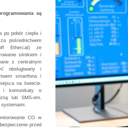
programowania są
a po pobór ciepła i
ę za pośrednictwem
ff Ethercat) ze
owanie silnikiem i
wane z centralnym
ć obsługiwany i
ctwem smartfona /
iejsca na świecie.
a i komunikaty o
iczną lub SMS-em.
i systemami.
onitorowanie CO w
bezpieczenie przed