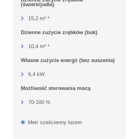
(świerk/jodła)
15,2 m³ *
Dzienne zużycie zrębków (buk)
10,4 m³ *
Własne zużycie energii (bez suszenia)
6,4 kW
Możliwość sterowania mocą
70-100 %
Metr sześcienny luzem