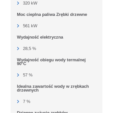
320 kW
Moc cieplna paliwa Zrębki drzewne
561 kW
Wydajność elektryczna
28,5 %
Wydajność obiegu wody termalnej
90°C
57 %
Idealna zawartość wody w zrębkach
drzewnych
7 %
Dzienne zużycie zrębków