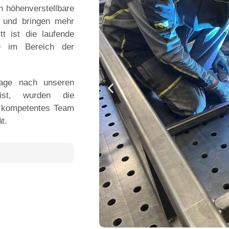
un höhenverstellbare
r und bringen mehr
tt ist die laufende
re im Bereich der
rage nach unseren
 ist, wurden die
n kompetentes Team
ät.