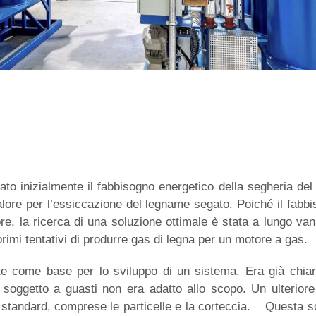
tato inizialmente il fabbisogno energetico della segheria de
calore per l’essiccazione del legname segato. Poiché il fabbi
e, la ricerca di una soluzione ottimale è stata a lungo va
primi tentativi di produrre gas di legna per un motore a gas.
ite come base per lo sviluppo di un sistema. Era già chi
a soggetto a guasti non era adatto allo scopo. Un ulterior
o standard, comprese le particelle e la corteccia.
Questa sol